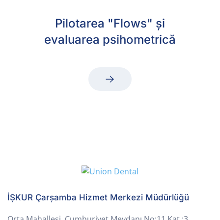
Pilotarea "Flows" și
evaluarea psihometrică
İŞKUR Çarşamba Hizmet Merkezi Müdürlüğü
Orta Mahallesi, Cumhuriyet Meydanı No:11 Kat :3