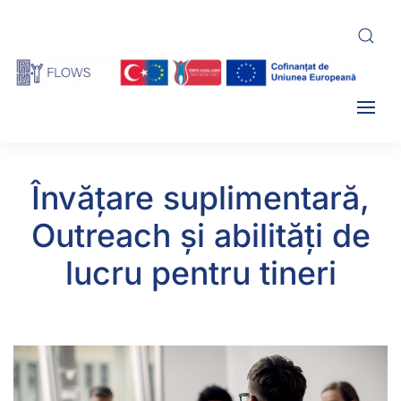
Skip
to
main
content
Învățare suplimentară,
Outreach și abilități de
lucru pentru tineri